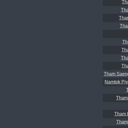
Th
Tha
Tham
Tha
Th
Th
Th
Th
Tham Saen
Namtok Piy
Tham
Tham P
Tham