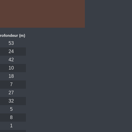
rofondeur (m)
53
24
42
10
18
7
27
32
5
8
1