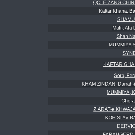
QOLE ZANG CHINAH
Kaftar Khana, Ba
SHAMUN
Malik Ala 
Shah Nas
MUMMIYA S
SYND
KAFTAR GHAR,
Sorb, Fer
KHAM ZINDAN, Darrah-i 
MUMMIYA, Koh
Ghorat
ZIARAT-e KHWAJA
KOH SI AV BA
DERVIC
FARAHGERD, 2