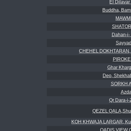
El Dilavar 
Buddha, Bami
MAWM
SHATORA
Dahan-i-
Sayyad
CHEHEL DOKHTARAN, Cha
PIROKEL
Ghar Kharg
Deo, Shekhab
SORKH AB
Azda
Qr Dara-i-
QEZEL QALA,Shu B
KOH KHWAJA LARGAR, Kurgh
QADIS VIEW C