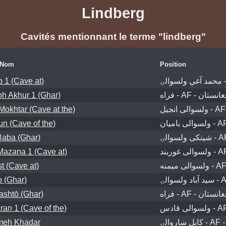
Lindberg
Cavités mentionnant le terme "lindberg"
Nom
Position
 1 (Cave at)
h Akhur 1 (Ghar)
فراه - AF - نستان
okhtar (Cave at the)
n (Cave of the)
Baba (Ghar)
Mazana 1 (Cave at)
t (Cave at)
 (Ghar)
ashtō (Ghar)
فراه - AF - نستان
an 1 (Cave of the)
eh Khadar