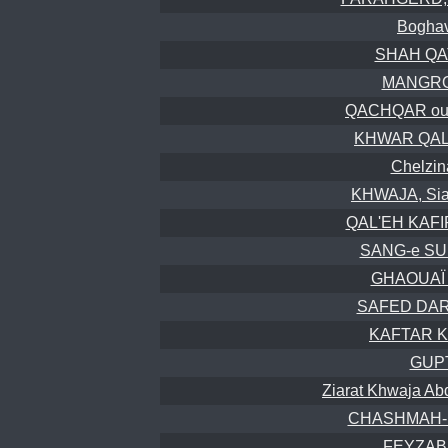
Boghav
SHAH QAT
MANGROL
QACHQAR ou 
KHWAR QALE
Chelzin
KHWAJA, Sia
QAL'EH KAFIR
SANG-e SUR
GHAOUAÏ 
SAFED DARB
KAFTAR K
GUP
Ziarat Khwaja Ab
CHASHMAH-i-
FEYZABA