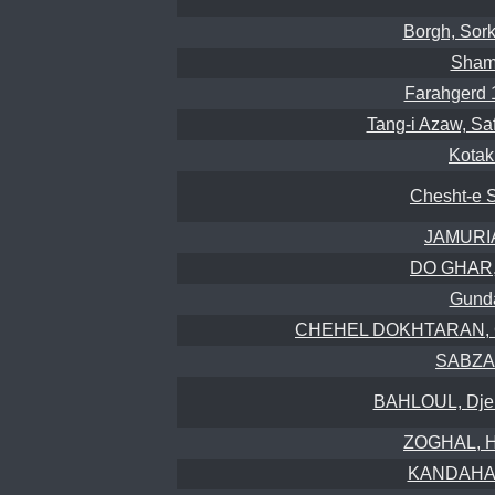
Borgh, Sork
Sham
Farahgerd 1
Tang-i Azaw, Sa
Kotak
Chesht-e S
JAMURI
DO GHAR, 
Gunda
CHEHEL DOKHTARAN, Cha
SABZAK
BAHLOUL, Djebe
ZOGHAL, H
KANDAHA