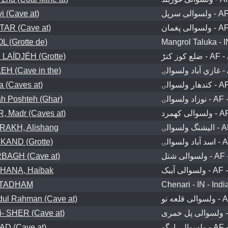
i (Cave at)
AR (Cave at)
 (Grotte de)
Mangrol Taluka - IN
LAÏDJÉH (Grotte)
H (Cave in the)
a (Caves at)
h Poshteh (Ghar)
, Madr (Caves at)
AKH, Alishang
KAND (Grotte)
AGH (Cave at)
HANA, Haibak
TADHAM
Chenari - IN - Indi
dul Rahman (Cave at)
 SHER (Cave at)
D (Cave at)