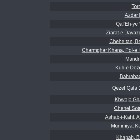
Tor
Azdar 
Qal'Eh-ye 
Ziarat-e Dava
Cheheltan, Be
Charmghar Khana, Pol-e Kh
Mandra
Kuh-e Dozd
Bahrabad
Qezel Qala 1
Khwaja Gh
Chehel Sotu
Ashab-i-Kahf, A
Mummiya, Koh
Khapah, B