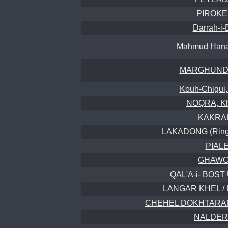
PIROKEL
Darrah-i-
Mahmud Hanaf
MARGHUNDAY
Kouh-Chigui, 
NOQRA, Kh
KAKRAK
LAKADONG (Ringw
PIALE
GHAWCH
QAL'A-i- BO
LANGAR KHEL / L
CHEHEL DOKHTARAN, Q
NALDERA