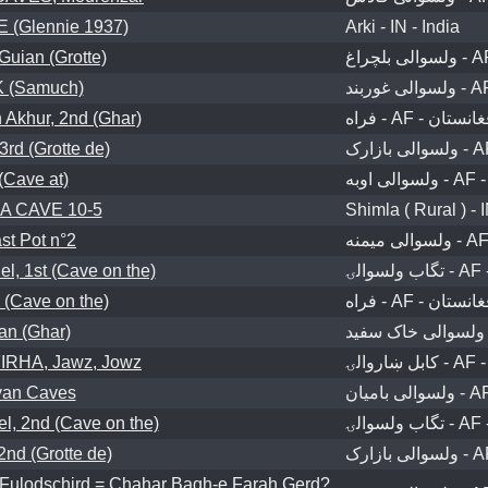
 (Glennie 1937)
Arki - IN - India
uian (Grotte)
 (Samuch)
Akhur, 2nd (Ghar)
فراه - AF - نستان
3rd (Grotte de)
(Cave at)
 CAVE 10-5
Shimla ( Rural ) - I
st Pot n°2
l, 1st (Cave on the)
 (Cave on the)
فراه - AF - نستان
an (Ghar)
RHA, Jawz, Jowz
an Caves
l, 2nd (Cave on the)
2nd (Grotte de)
, Fulodschird = Chahar Bagh-e Farah Gerd?