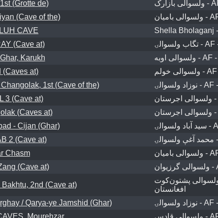
1st (Grotte de)
yan (Cave of the)
LUH CAVE
Shella Bholaganj -
Y (Cave at)
 Ghar, Karukh
 (Caves at)
ngolak, 1st (Cave of the)
 3 (Cave at)
olak (Caves at)
ad - Cijan (Ghar)
 2 (Cave at)
r Chasm
Zang (Cave at)
ولسوالی پشتون‌کوت - AF 
akhtu, 2nd (Cave at)
افغانستان
ay / Qarya-ye Jamshid (Ghar)
AVES, Mourehzar