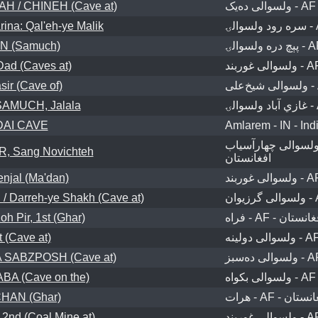
 / CHINEH (Cave at)
rina: Qal'eh-ye Malik
 (Samuch)
Dad (Caves at)
ir (Cave of)
AMUCH, Jalala
AI CAVE
Amlarem - IN - Ind
ولسوالی چهارآسیاب - AF 
 Sang Novichteh
افغانستان
enjal (Ma'dan)
/ Darreh-ye Shakh (Cave at)
 Pir, 1st (Ghar)
فراه - AF - نستان
 (Cave at)
 SABZPOSH (Cave at)
BA (Cave on the)
HAN (Ghar)
هرات - AF - تان
nd (Coal Mine at)