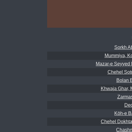
Sorkh Ab
Mummiya, Ko
Mazar-e Seyyed M
Chehel Sotu
Bolan 
Khwaja Ghar, 
Zarmas
Deo
Kōh-e B
Chehel Dokhtar
Chashm