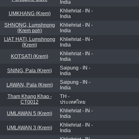
India
Khliehriat - IN -
UMKHANG (Krem)
India
SHNONG, Lumshnong
Khliehriat - IN -
(Krem poh)
India
LIAT HATI, Lumshnong
Khliehriat - IN -
(Krem)
India
Khliehriat - IN -
KOTSATI (Krem)
India
Saipung - IN -
SNING, Pala (Krem)
India
Saipung - IN -
LAWAN, Pala (Krem)
India
Tham Khang Khao -
TH -
CT0012
ประเทศไทย
Khliehriat - IN -
UMLAWAN 5 (Krem)
India
Khliehriat - IN -
UMLAWAN 3 (Krem)
India