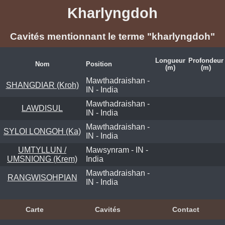
Kharlyngdoh
Cavités mentionnant le terme "kharlyngdoh"
Longueur
Profondeur
Nom
Position
(m)
(m)
Mawthadraishan -
SHANGDIAR (Kroh)
IN - India
Mawthadraishan -
LAWDISUL
IN - India
Mawthadraishan -
SYLOI LONGOH (Ka)
IN - India
UMTYLLUN /
Mawsynram - IN -
UMSNIONG (Krem)
India
Mawthadraishan -
RANGWISOHPIAN
IN - India
Carte
Cavités
Contact