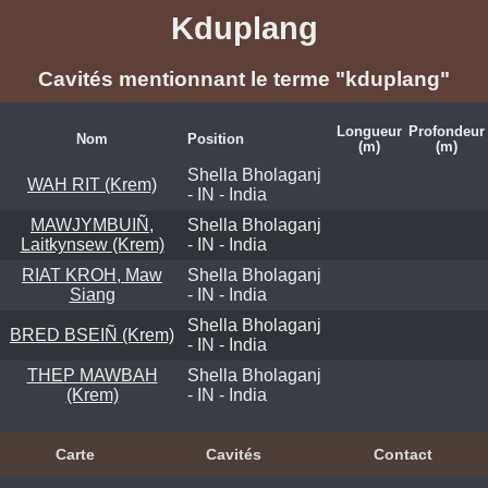
Kduplang
Cavités mentionnant le terme "kduplang"
Longueur
Profondeur
Nom
Position
(m)
(m)
Shella Bholaganj
WAH RIT (Krem)
- IN - India
MAWJYMBUIÑ,
Shella Bholaganj
Laitkynsew (Krem)
- IN - India
RIAT KROH, Maw
Shella Bholaganj
Siang
- IN - India
Shella Bholaganj
BRED BSEIÑ (Krem)
- IN - India
THEP MAWBAH
Shella Bholaganj
(Krem)
- IN - India
Carte
Cavités
Contact