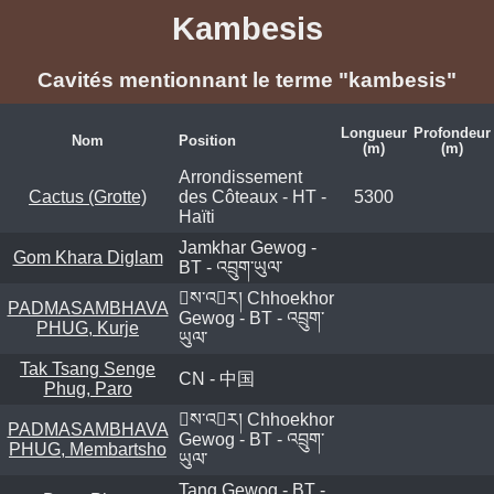
Kambesis
Cavités mentionnant le terme "kambesis"
Longueur
Profondeur
Nom
Position
(m)
(m)
Arrondissement
Cactus (Grotte)
des Côteaux - HT -
5300
Haïti
Jamkhar Gewog -
Gom Khara Diglam
BT - འབྲུག་ཡུལ་
ས་འར། Chhoekhor
PADMASAMBHAVA
Gewog - BT - འབྲུག་
PHUG, Kurje
ཡུལ་
Tak Tsang Senge
CN - 中国
Phug, Paro
ས་འར། Chhoekhor
PADMASAMBHAVA
Gewog - BT - འབྲུག་
PHUG, Membartsho
ཡུལ་
Tang Gewog - BT -