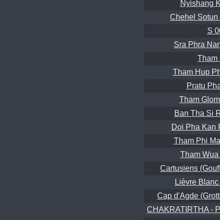
Nyishang K
Chehel Sotun 
S 0
Sra Phra Na
Tham 
Tham Hup Ph
Pratu Ph
Tham Glom
Ban Tha Si R
Doi Pha Kan 
Tham Phi Ma
Tham Wua 
Cartusiens (Gouff
Lièvre Blanc 
Cap d'Agde (Grott
CHAKRATIRTHA - 