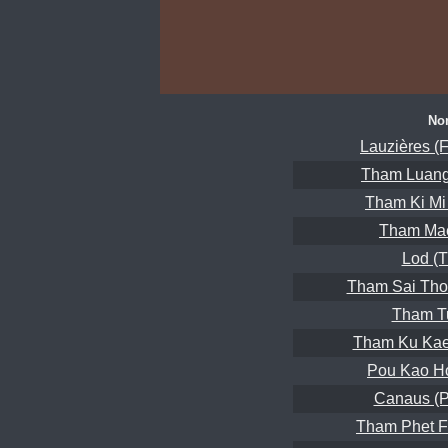
No
Lauzières (
Tham Luang
Tham Ki Mi
Tham Mae
Lod (
Tham Sai Tho
Tham T
Tham Ku Kae
Pou Kao H
Canaus (P
Tham Phet F