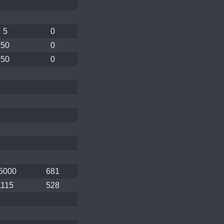
5
0
50
0
50
0
5000
681
1115
528