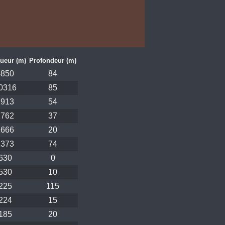
ueur (m)
Profondeur (m)
4850
84
0316
85
1913
54
1762
37
1666
20
1373
74
630
0
530
10
225
115
224
15
185
20