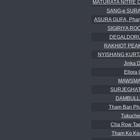
MATURATA NITRE CA
SANG-e SURAK
ASURA GUFA, Pharp
SIGIRIYA RO
DEGALDORU
RAKHIOT PEAK 
NYISHANG KURTA
Jinka 
Ellora
MAWSMAI
SURJEGHAT
DAMBULL
Tham Ban Ph
Tukuche
Cha Row Tae
Tham Ko Ko