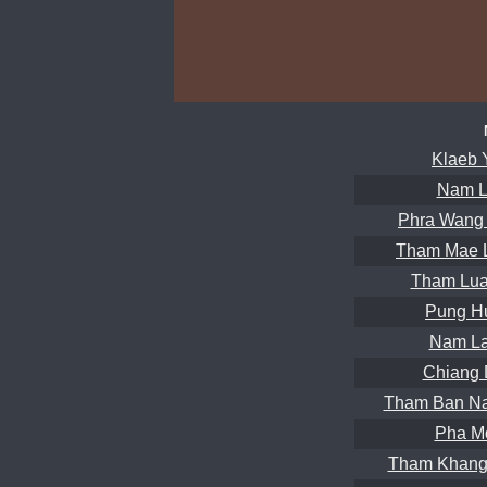
Klaeb 
Nam L
Phra Wang
Tham Mae 
Tham Lua
Pung H
Nam La
Chiang 
Tham Ban Na
Pha M
Tham Khang