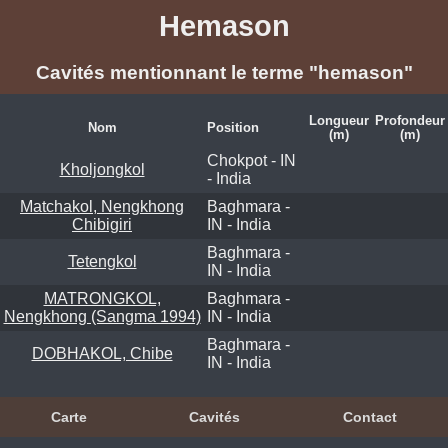
Hemason
Cavités mentionnant le terme "hemason"
Longueur
Profondeur
Nom
Position
(m)
(m)
Chokpot - IN
Kholjongkol
- India
Matchakol, Nengkhong
Baghmara -
Chibigiri
IN - India
Baghmara -
Tetengkol
IN - India
MATRONGKOL,
Baghmara -
Nengkhong (Sangma 1994)
IN - India
Baghmara -
DOBHAKOL, Chibe
IN - India
Carte
Cavités
Contact