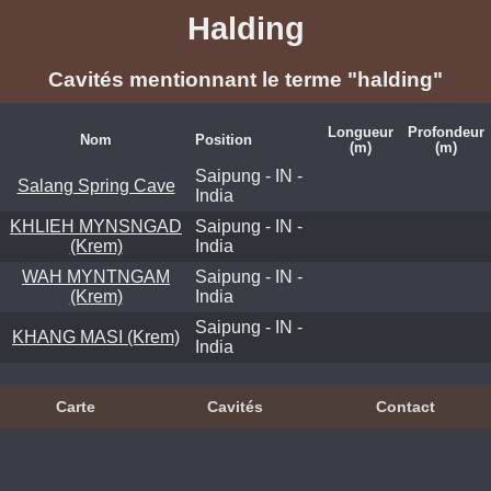
Halding
Cavités mentionnant le terme "halding"
Longueur
Profondeur
Nom
Position
(m)
(m)
Saipung - IN -
Salang Spring Cave
India
KHLIEH MYNSNGAD
Saipung - IN -
(Krem)
India
WAH MYNTNGAM
Saipung - IN -
(Krem)
India
Saipung - IN -
KHANG MASI (Krem)
India
Carte
Cavités
Contact