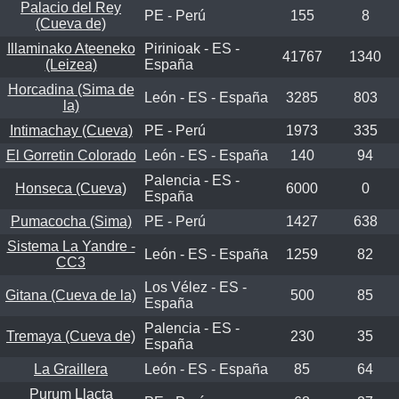
Palacio del Rey
PE - Perú
155
8
(Cueva de)
Illaminako Ateeneko
Pirinioak - ES -
41767
1340
(Leizea)
España
Horcadina (Sima de
León - ES - España
3285
803
la)
Intimachay (Cueva)
PE - Perú
1973
335
El Gorretin Colorado
León - ES - España
140
94
Palencia - ES -
Honseca (Cueva)
6000
0
España
Pumacocha (Sima)
PE - Perú
1427
638
Sistema La Yandre -
León - ES - España
1259
82
CC3
Los Vélez - ES -
Gitana (Cueva de la)
500
85
España
Palencia - ES -
Tremaya (Cueva de)
230
35
España
La Graillera
León - ES - España
85
64
Purum Llacta