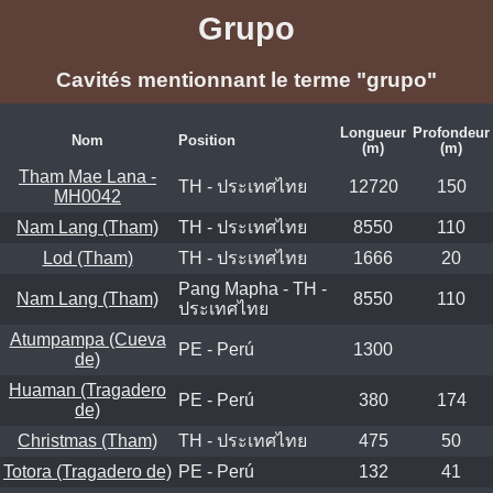
Grupo
Cavités mentionnant le terme "grupo"
Longueur
Profondeur
Nom
Position
(m)
(m)
Tham Mae Lana -
TH - ประเทศไทย
12720
150
MH0042
Nam Lang (Tham)
TH - ประเทศไทย
8550
110
Lod (Tham)
TH - ประเทศไทย
1666
20
Pang Mapha - TH -
Nam Lang (Tham)
8550
110
ประเทศไทย
Atumpampa (Cueva
PE - Perú
1300
de)
Huaman (Tragadero
PE - Perú
380
174
de)
Christmas (Tham)
TH - ประเทศไทย
475
50
Totora (Tragadero de)
PE - Perú
132
41