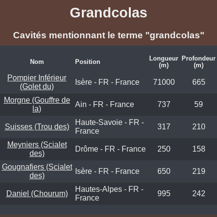
Grandcolas
Cavités mentionnant le terme "grandcolas"
Longueur
Profondeur
Nom
Position
(m)
(m)
Pompier Inférieur
Isère - FR - France
71000
665
(Golet du)
Morgne (Gouffre de
Ain - FR - France
737
59
la)
Haute-Savoie - FR -
Suisses (Trou des)
317
210
France
Meyniers (Scialet
Drôme - FR - France
250
158
des)
Gougnafiers (Scialet
Isère - FR - France
650
219
des)
Hautes-Alpes - FR -
Daniel (Chourum)
995
242
France