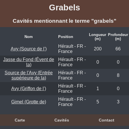
Grabels
Cavités mentionnant le terme "grabels"
Longueur
Profondeur
Nom
Position
(m)
(m)
Hérault - FR -
Avy (Source de l')
200
66
France
Jasse du Fond (Évent de
Hérault - FR -
0
0
la)
France
Source de l'Avy (Entrée
Hérault - FR -
0
8
supérieure de la)
France
Hérault - FR -
Avy (Griffon de l')
1
0
France
Hérault - FR -
Gimel (Grotte de)
5
3
France
Carte
Cavités
Contact