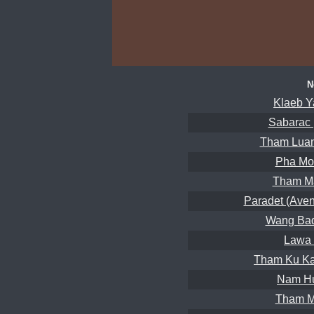
N
Klaeb Y
Sabarac 
Tham Luan
Pha Mo
Tham Ma
Paradet (Aven
Wang Bad
Lawa 
Tham Ku Ka
Nam Hu
Tham M