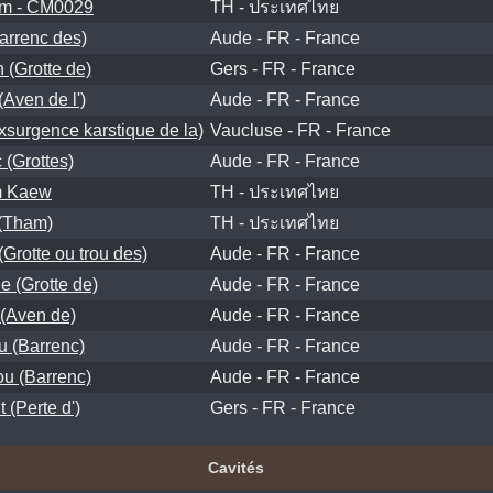
m - CM0029
TH - ประเทศไทย
arrenc des)
Aude - FR - France
n (Grotte de)
Gers - FR - France
(Aven de l')
Aude - FR - France
xsurgence karstique de la)
Vaucluse - FR - France
 (Grottes)
Aude - FR - France
 Kaew
TH - ประเทศไทย
(Tham)
TH - ประเทศไทย
Grotte ou trou des)
Aude - FR - France
e (Grotte de)
Aude - FR - France
 (Aven de)
Aude - FR - France
u (Barrenc)
Aude - FR - France
u (Barrenc)
Aude - FR - France
 (Perte d')
Gers - FR - France
Cavités