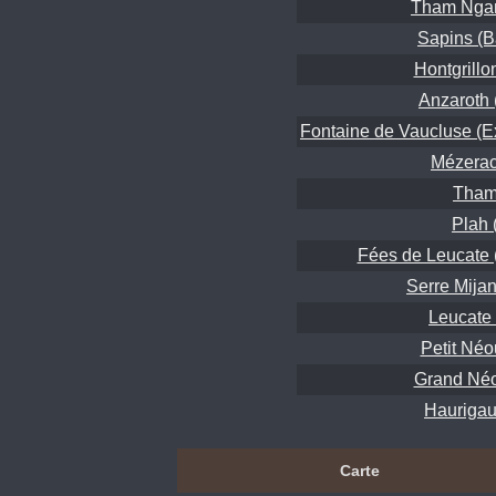
Tham Nga
Sapins (B
Hontgrillo
Anzaroth 
Fontaine de Vaucluse (E
Mézerac
Tham
Plah 
Fées de Leucate (
Serre Mijan
Leucate
Petit Néo
Grand Néo
Haurigaut
Carte