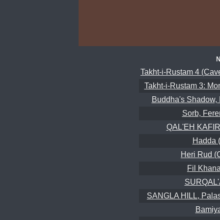
Takht-i-Rustam 4 (Cav
Takht-i-Rustam 3: Mon
Buddha's Shadow, 
Sorb, Fere
QAL'EH KAFIR,
Hadda (
Heri Rud (
Fil Khana
SURQAL'A
SANGLA HILL, Palasa
Bamiy