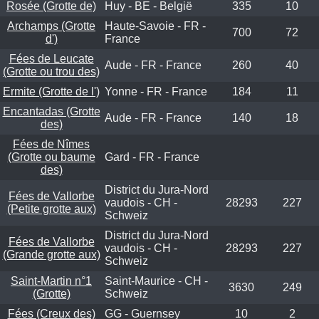
Rosée (Grotte de)
Huy - BE - België
335
10
Archamps (Grotte
Haute-Savoie - FR -
700
72
d')
France
Fées de Leucate
Aude - FR - France
260
40
(Grotte ou trou des)
Ermite (Grotte de l')
Yonne - FR - France
184
11
Encantadas (Grotte
Aude - FR - France
140
18
des)
Fées de Nîmes
(Grotte ou baume
Gard - FR - France
des)
District du Jura-Nord
Fées de Vallorbe
vaudois - CH -
28293
227
(Petite grotte aux)
Schweiz
District du Jura-Nord
Fées de Vallorbe
vaudois - CH -
28293
227
(Grande grotte aux)
Schweiz
Saint-Martin n°1
Saint-Maurice - CH -
3630
249
(Grotte)
Schweiz
Fées (Creux des)
GG - Guernsey
10
2