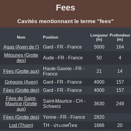
Fees
Cavités mentionnant le terme "fees"
Longueur
Profondeur
Nom
Position
(m)
(m)
Agas (Aven de l')
Gard - FR - France
5000
164
Mitounes (Grotte
Aude - FR - France
50
4
des)
Haute-Savoie - FR -
Fées (Grotte aux)
21
14
France
Grégoire (Aven)
Gard - FR - France
4000
157
Fées (Grotte des)
Gard - FR - France
4000
157
Fées de Saint-
Saint-Maurice - CH -
Maurice (Grotte
3630
249
Schweiz
aux)
Fées (Grotte des)
Yonne - FR - France
2820
Lod (Tham)
TH - ประเทศไทย
1666
20