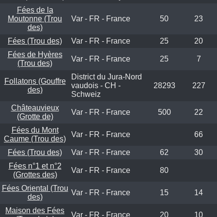
Fées de la
Moutonne (Trou
Var - FR - France
50
23
des)
Fées (Trou des)
Var - FR - France
25
20
Fées de Hyères
Var - FR - France
25
7
(Trou des)
District du Jura-Nord
Follatons (Gouffre
vaudois - CH -
28293
227
des)
Schweiz
Châteauvieux
Var - FR - France
500
22
(Grotte de)
Fées du Mont
Var - FR - France
66
Caume (Trou des)
Fées (Trou des)
Var - FR - France
62
30
Fées n°1 et n°2
Var - FR - France
80
(Grottes des)
Fées Oriental (Trou
Var - FR - France
15
14
des)
Maison des Fées
Var - FR - France
20
10