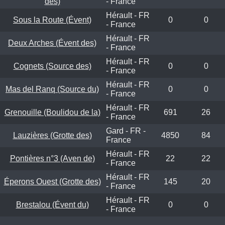
des)
- France
Hérault - FR
Sous la Route (Évent)
0
0
- France
Hérault - FR
Deux Arches (Évent des)
- France
Hérault - FR
Cognets (Source des)
0
0
- France
Hérault - FR
Mas del Ranq (Source du)
0
0
- France
Hérault - FR
Grenouille (Boulidou de la)
691
26
- France
Gard - FR -
Lauzières (Grotte des)
4850
84
France
Hérault - FR
Pontières n°3 (Aven de)
22
22
- France
Hérault - FR
Éperons Ouest (Grotte des)
145
20
- France
Hérault - FR
Brestalou (Évent du)
0
0
- France