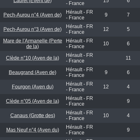
Lauret (Évent de)
15
6
- France
Hérault - FR
Pech-Aurou n°4 (Aven de)
9
7
- France
Hérault - FR
Pech-Aurou n°3 (Aven de)
12
5
- France
Mare de l'Armanelle (Perte
Hérault - FR
10
6
de la)
- France
Hérault - FR
Clède n°10 (Aven de la)
11
- France
Hérault - FR
Beaugrand (Aven de)
9
6
- France
Hérault - FR
Fourgon (Aven du)
12
4
- France
Hérault - FR
Clède n°05 (Aven de la)
9
- France
Hérault - FR
Canaus (Grotte des)
10
4
- France
Hérault - FR
Mas Neuf n°4 (Aven du)
9
- France