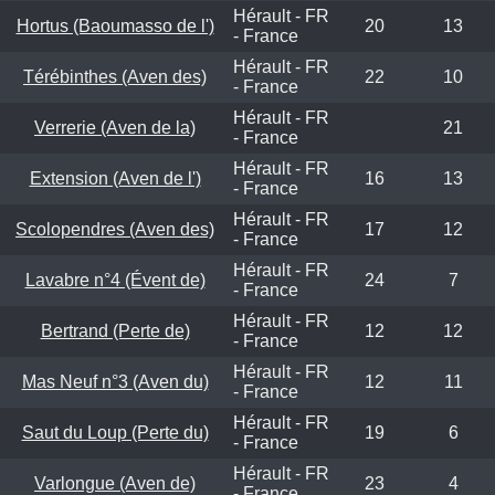
Hérault - FR
Hortus (Baoumasso de l')
20
13
- France
Hérault - FR
Térébinthes (Aven des)
22
10
- France
Hérault - FR
Verrerie (Aven de la)
21
- France
Hérault - FR
Extension (Aven de l')
16
13
- France
Hérault - FR
Scolopendres (Aven des)
17
12
- France
Hérault - FR
Lavabre n°4 (Évent de)
24
7
- France
Hérault - FR
Bertrand (Perte de)
12
12
- France
Hérault - FR
Mas Neuf n°3 (Aven du)
12
11
- France
Hérault - FR
Saut du Loup (Perte du)
19
6
- France
Hérault - FR
Varlongue (Aven de)
23
4
- France