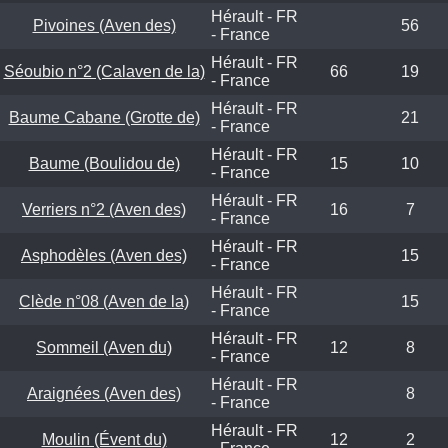
Hérault - FR
Pivoines (Aven des)
56
- France
Hérault - FR
Séoubio n°2 (Calaven de la)
66
19
- France
Hérault - FR
Baume Cabane (Grotte de)
21
- France
Hérault - FR
Baume (Boulidou de)
15
10
- France
Hérault - FR
Verriers n°2 (Aven des)
16
7
- France
Hérault - FR
Asphodèles (Aven des)
15
- France
Hérault - FR
Clède n°08 (Aven de la)
15
- France
Hérault - FR
Sommeil (Aven du)
12
8
- France
Hérault - FR
Araignées (Aven des)
8
- France
Hérault - FR
Moulin (Évent du)
12
2