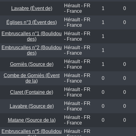
Hérault - FR
Lavabre (Évent de)
1
0
- France
Hérault - FR
Églises n°3 (Évent des)
1
0
- France
Embruscalles n°1 (Boulidou
Hérault - FR
1
des)
- France
Embruscalles n°2 (Boulidou
Hérault - FR
1
des)
- France
Hérault - FR
Gorniès (Source de)
1
0
- France
Combe de Gorniès (Évent
Hérault - FR
0
0
de la)
- France
Hérault - FR
Claret (Fontaine de)
0
0
- France
Hérault - FR
Lavabre (Source de)
0
0
- France
Hérault - FR
Matane (Source de la)
0
0
- France
Embruscalles n°5 (Boulidou
Hérault - FR