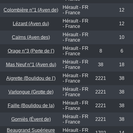
Hérault - FR
Colombière n°1 (Aven de)
12
- France
Hérault - FR
Lézard (Aven du)
12
- France
Hérault - FR
Caïrns (Aven des)
10
- France
Hérault - FR
Orage n°3 (Perte de l')
8
6
- France
Hérault - FR
Mas Neuf n°1 (Aven du)
38
18
- France
Hérault - FR
Aigrette (Boulidou de l')
2221
38
- France
Hérault - FR
Varlongue (Grotte de)
2221
38
- France
Hérault - FR
Faille (Boulidou de la)
2221
38
- France
Hérault - FR
Gorniès (Évent de)
2221
38
- France
Beaugrand Supérieure
Hérault - FR
1702
14