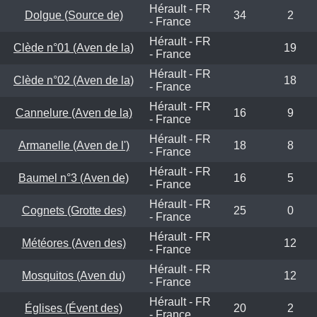
Hérault - FR
Dolgue (Source de)
34
2
- France
Hérault - FR
Clède n°01 (Aven de la)
19
- France
Hérault - FR
Clède n°02 (Aven de la)
18
- France
Hérault - FR
Cannelure (Aven de la)
16
9
- France
Hérault - FR
Armanelle (Aven de l')
18
8
- France
Hérault - FR
Baumel n°3 (Aven de)
16
5
- France
Hérault - FR
Cognets (Grotte des)
25
0
- France
Hérault - FR
Météores (Aven des)
12
- France
Hérault - FR
Mosquitos (Aven du)
12
- France
Hérault - FR
Églises (Évent des)
20
2
- France