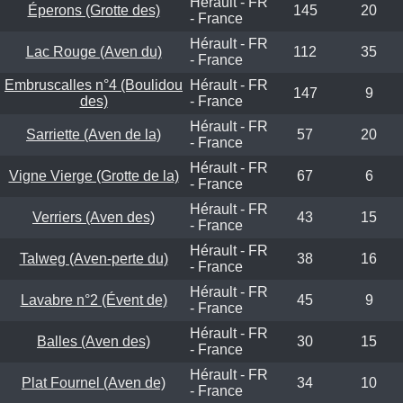
Hérault - FR
Éperons (Grotte des)
145
20
- France
Hérault - FR
Lac Rouge (Aven du)
112
35
- France
Embruscalles n°4 (Boulidou
Hérault - FR
147
9
des)
- France
Hérault - FR
Sarriette (Aven de la)
57
20
- France
Hérault - FR
Vigne Vierge (Grotte de la)
67
6
- France
Hérault - FR
Verriers (Aven des)
43
15
- France
Hérault - FR
Talweg (Aven-perte du)
38
16
- France
Hérault - FR
Lavabre n°2 (Évent de)
45
9
- France
Hérault - FR
Balles (Aven des)
30
15
- France
Hérault - FR
Plat Fournel (Aven de)
34
10
- France