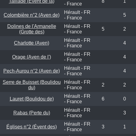
Taillade (Évent de la)
8
1
- France
Hérault - FR
Colombière n°2 (Aven de)
5
- France
Dolines de l'Armanelle
Hérault - FR
5
2
(Grotte des)
- France
Hérault - FR
Charlotte (Aven)
4
- France
Hérault - FR
Orage (Aven de l')
4
- France
Hérault - FR
Pech-Aurou n°2 (Aven de)
4
- France
Serre de Buisset (Boulidou
Hérault - FR
2
2
du)
- France
Hérault - FR
Lauret (Boulidou de)
6
0
- France
Hérault - FR
Rabas (Perte du)
3
- France
Hérault - FR
Églises n°2 (Évent des)
3
1
- France