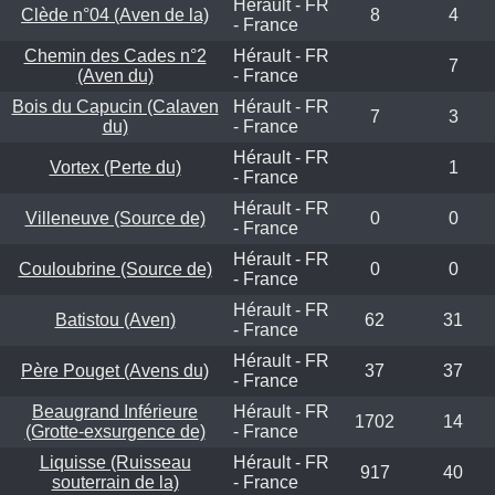
Hérault - FR
Clède n°04 (Aven de la)
8
4
- France
Chemin des Cades n°2
Hérault - FR
7
(Aven du)
- France
Bois du Capucin (Calaven
Hérault - FR
7
3
du)
- France
Hérault - FR
Vortex (Perte du)
1
- France
Hérault - FR
Villeneuve (Source de)
0
0
- France
Hérault - FR
Couloubrine (Source de)
0
0
- France
Hérault - FR
Batistou (Aven)
62
31
- France
Hérault - FR
Père Pouget (Avens du)
37
37
- France
Beaugrand Inférieure
Hérault - FR
1702
14
(Grotte-exsurgence de)
- France
Liquisse (Ruisseau
Hérault - FR
917
40
souterrain de la)
- France