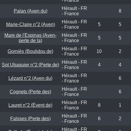
- France
Hérault - FR
Palan (Aven du)
8
- France
Hérault - FR
Marie-Claire n°2 (Aven)
5
5
- France
Mare de l'Espinas (Aven-
Hérault - FR
5
5
perte de la)
- France
Hérault - FR
Gorniès (Boulidou de)
10
2
- France
Hérault - FR
Sot Ubaquier n°2 (Perte de)
4
4
- France
Hérault - FR
Lézard n°2 (Aven du)
6
- France
Hérault - FR
Cognets (Perte des)
6
- France
Hérault - FR
Lauret n°2 (Évent de)
8
1
- France
Hérault - FR
Faïsses (Perte des)
6
2
- France
Hérault - FR