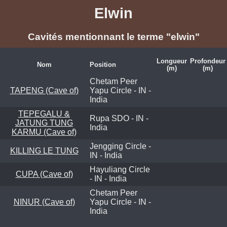
Elwin
Cavités mentionnant le terme "elwin"
Longueur
Profondeur
Nom
Position
(m)
(m)
Chetam Peer
TAPENG (Cave of)
Yapu Circle - IN -
India
TEPEGALU &
Rupa SDO - IN -
JATUNG TUNG
India
KARMU (Cave of)
Jengging Circle -
KILLING LE TUNG
IN - India
Hayuliang Circle
CUPA (Cave of)
- IN - India
Chetam Peer
NINUR (Cave of)
Yapu Circle - IN -
India