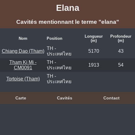
Elana
Cavités mentionnant le terme "elana"
Longueur
Profondeur
Nom
Position
(m)
(m)
TH -
Chiang Dao (Tham)
5170
43
ประเทศไทย
Tham Ki Mi -
TH -
1913
54
CM0091
ประเทศไทย
TH -
Tortoise (Tham)
ประเทศไทย
Carte
Cavités
Contact