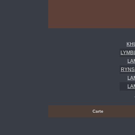
KHU
LYMBI
LA
RYNS
LA
LA
Carte