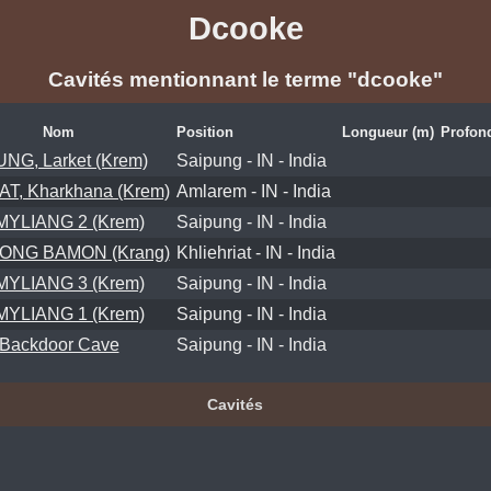
Dcooke
Cavités mentionnant le terme "dcooke"
Nom
Position
Longueur (m)
Profon
NG, Larket (Krem)
Saipung - IN - India
AT, Kharkhana (Krem)
Amlarem - IN - India
MYLIANG 2 (Krem)
Saipung - IN - India
ONG BAMON (Krang)
Khliehriat - IN - India
MYLIANG 3 (Krem)
Saipung - IN - India
MYLIANG 1 (Krem)
Saipung - IN - India
Backdoor Cave
Saipung - IN - India
Cavités