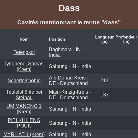
Dass
Cavités mentionnant le terme "dass"
Longueur
Profondeur
Nom
Position
(m)
(m)
Baghmara - IN -
Tetengkol
India
Tyngheng, Samasi
Saipung - IN - India
(Krem)
Alb-Donau-Kreis -
Schertelshöhle
212
DE - Deutschland
Teufelshöhle bei
Main-Kinzig-Kreis -
137
Steinau
DE - Deutschland
UM MANONG 1
Saipung - IN - India
(Krem)
PIELKHLIENG
Saipung - IN - India
POUK
MYRLIAT 1 (Krem)
Saipung - IN - India