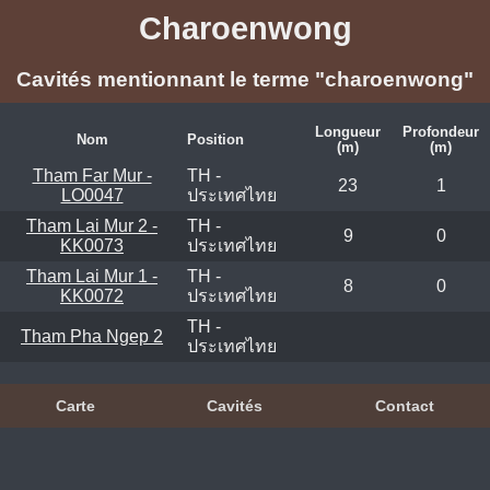
Charoenwong
Cavités mentionnant le terme "charoenwong"
Longueur
Profondeur
Nom
Position
(m)
(m)
Tham Far Mur -
TH -
23
1
LO0047
ประเทศไทย
Tham Lai Mur 2 -
TH -
9
0
KK0073
ประเทศไทย
Tham Lai Mur 1 -
TH -
8
0
KK0072
ประเทศไทย
TH -
Tham Pha Ngep 2
ประเทศไทย
Carte
Cavités
Contact