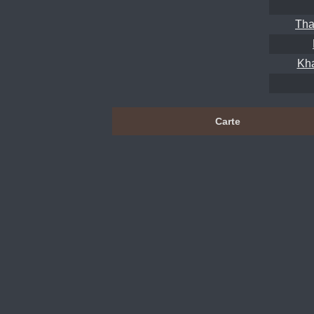
Tha
Kh
Carte