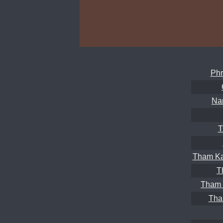
Phr
Na
T
Tham Ka
T
Tham 
Tha