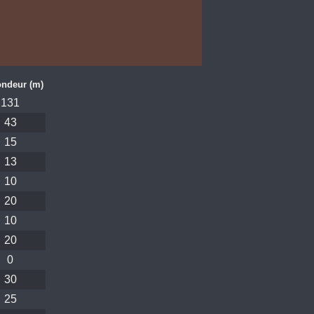
ondeur (m)
131
43
15
13
10
20
10
20
0
30
25