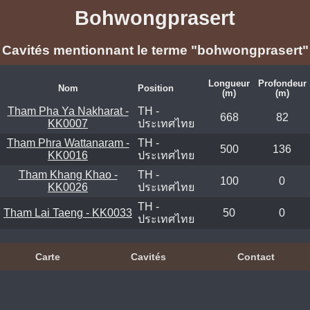
Bohwongprasert
Cavités mentionnant le terme "bohwongprasert"
Longueur
Profondeur
Nom
Position
(m)
(m)
Tham Pha Ya Nakharat -
TH -
668
82
KK0007
ประเทศไทย
Tham Phra Wattanaram -
TH -
500
136
KK0016
ประเทศไทย
Tham Khang Khao -
TH -
100
0
KK0026
ประเทศไทย
TH -
Tham Lai Taeng - KK0033
50
0
ประเทศไทย
Carte
Cavités
Contact