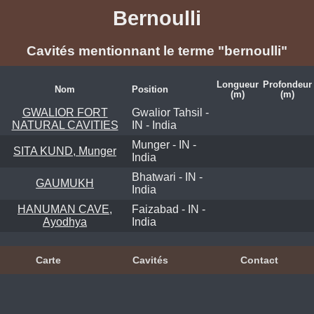
Bernoulli
Cavités mentionnant le terme "bernoulli"
Longueur
Profondeur
Nom
Position
(m)
(m)
GWALIOR FORT
Gwalior Tahsil -
NATURAL CAVITIES
IN - India
Munger - IN -
SITA KUND, Munger
India
Bhatwari - IN -
GAUMUKH
India
HANUMAN CAVE,
Faizabad - IN -
Ayodhya
India
Carte
Cavités
Contact