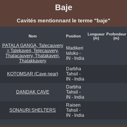
Baje
Cavités mentionnant le terme "baje"
Longueur
Profondeur
Nom
Position
(m)
(m)
PATALA GANGA, Talecauvery
Madikeri
= Talekaveri, Telecauvery,
taluku -
Thalacauvery, Thalakaveri,
IN - India
Thalakkavery
Darbha
KOTOMSAR (Cave near)
Tahsil -
IN - India
Darbha
DANDAK CAVE
Tahsil -
IN - India
Raisen
SONAURI SHELTERS
Tahsil -
IN - India