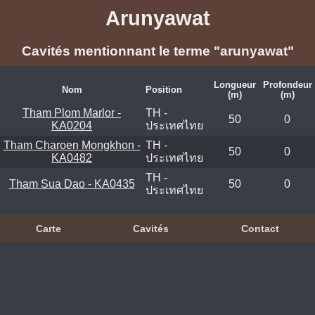
Arunyawat
Cavités mentionnant le terme "arunyawat"
Longueur
Profondeur
Nom
Position
(m)
(m)
Tham Plom Marlor -
TH -
50
0
KA0204
ประเทศไทย
Tham Charoen Mongkhon -
TH -
50
0
KA0482
ประเทศไทย
TH -
Tham Sua Dao - KA0435
50
0
ประเทศไทย
Carte
Cavités
Contact