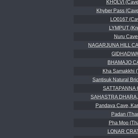
KHOLVI (Caves
Khyber Pass (Cave
LO0167 (Ca
LYMPUT (Kr
Nuru Cave
NAGARJUNA HILL CAV
GIDHADW
BHAMAJO C
Kha Samakkhi 
Santisuk Natural Br
SATTAPANNA
SAHASTRA DHARA, 
Pandava Cave, Kar
Padan (Tha
Pha Moo (Th
LONAR CRA