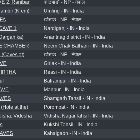
 2, Raniban
काठमाडौं - NP - नेपाल
mbir (Krem)
Umling - IN - India
FA
खोटाङ - NP - नेपाल
CAVE 1
Nardiganj - IN - India
Dargah ka)
Anantnag district - IN - India
E CHAMBER
Neem Chak Bathani - IN - India
(Caves at)
खोटाङ - NP - नेपाल
AVE
Giriak - IN - India
TIRTHA
Reasi - IN - India
ul
Balrampur - IN - India
AVE
Manpur - IN - India
AVES
Shamgarh Tahsil - IN - India
ole at the)
Porompat - IN - India
isha, Videsha
Vidisha NagarTahsil - IN - India
s
Kukshi Tahsil - IN - India
CAVES
Kahalgaon - IN - India