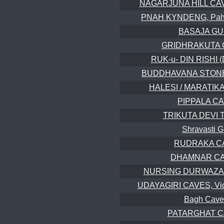
NAGARJUNA HILL CAVE
PNAH KYNDENG, Paha
BASAJA GU
GRIDHRAKUTA 
RUK-u- DIN RISHI (
BUDDHAVANA STON
HALESI / MARATIKA 
PIPPALA C
TRIKUTA DEVI 
Shravasti G
RUDRAKA C
DHAMNAR C
NURSING DURWAZA (H
UDAYAGIRI CAVES, Vid
Bagh Cave
PATARGHAT 