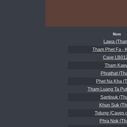
Nom
Lawa (Tha
Tham Phet Fa -
Cave LB01
Tham Kae
Phrathat (Th
Phet Na Kha (
Tham Luang Ta Put
Santisuk (Th
Khun Suk (T
Tidung (Caves o
Phra Nok (T