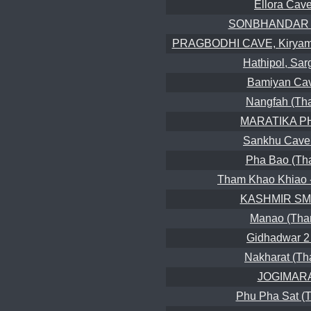
Ellora Cav
SONBHANDAR
PRAGBODHI CAVE, Kiryama
Hathipol, Sar
Bamiyan Ca
Nangfah (Th
MARATIKA P
Sankhu Cave
Pha Bao (Th
Tham Khao Khiao 
KASHMIR SM
Manao (Tha
Gidhadwar 2 
Nakharat (Th
JOGIMAR
Phu Pha Sat (