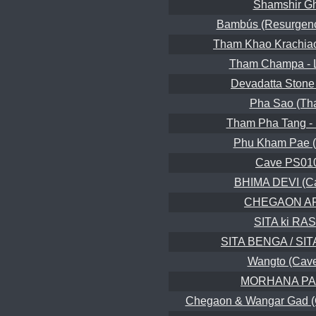
Shamshir G
Bambús (Resurgenci
Tham Khao Krachia
Tham Champa - 
Devadatta Ston
Pha Sao (Th
Tham Pha Tang -
Phu Kham Pae 
Cave PS01
BHIMA DEVI (Ca
CHEGAON A
SITA ki RAS
SITA BENGA / S
Wangto (Cave
MORHANA P
Chegaon & Wangar Gad (