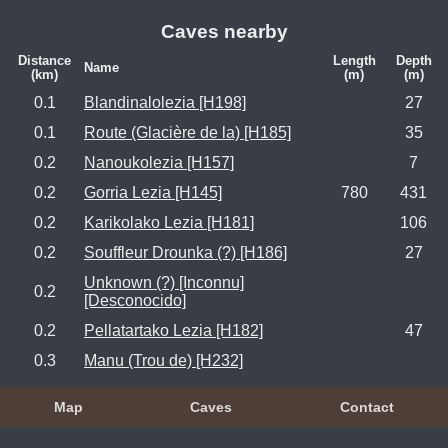
Caves nearby
Distance
Length
Depth
Name
(km)
(m)
(m)
0.1
Blandinalolezia [H198]
27
0.1
Route (Glacière de la) [H185]
35
0.2
Nanoukolezia [H157]
7
0.2
Gorria Lezia [H145]
780
431
0.2
Karikolako Lezia [H181]
106
0.2
Souffleur Drounka (?) [H186]
27
Unknown (?) [Inconnu]
0.2
[Desconocido]
0.2
Pellatartako Lezia [H182]
47
0.3
Manu (Trou de) [H232]
Map
Caves
Contact