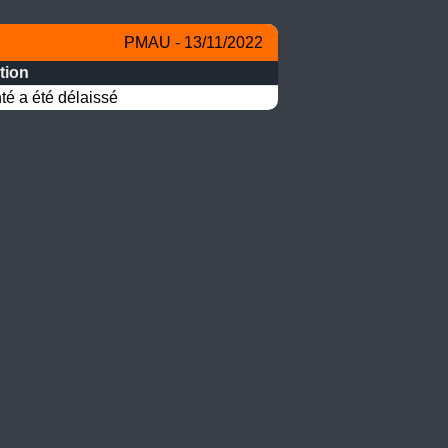
PMAU - 13/11/2022
tion
té a été délaissé