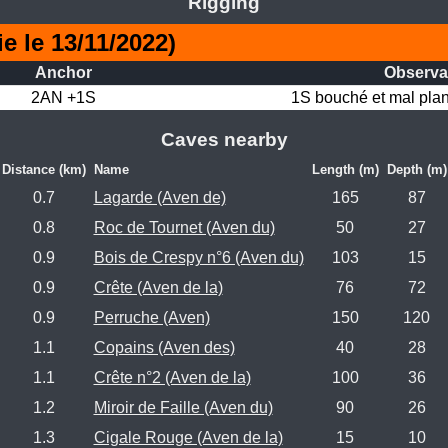
Rigging
e le 13/11/2022)
Anchor
Observa
2AN +1S
1S bouché et mal plan
Caves nearby
Distance (km)
Name
Length (m)
Depth (m)
0.7
Lagarde (Aven de)
165
87
0.8
Roc de Tournet (Aven du)
50
27
0.9
Bois de Crespy n°6 (Aven du)
103
15
0.9
Crête (Aven de la)
76
72
0.9
Perruche (Aven)
150
120
1.1
Copains (Aven des)
40
28
1.1
Crête n°2 (Aven de la)
100
36
1.2
Miroir de Faille (Aven du)
90
26
1.3
Cigale Rouge (Aven de la)
15
10