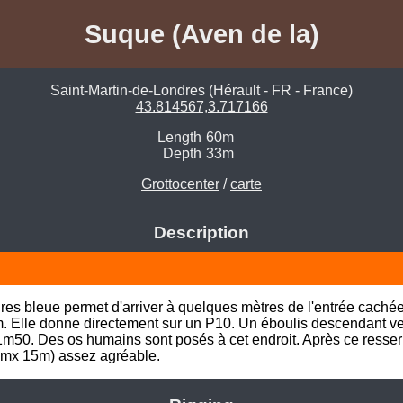
Suque (Aven de la)
Saint-Martin-de-Londres (Hérault - FR - France)
43.814567,3.717166
Length
60m
Depth
33m
Grottocenter
/
carte
Description
res bleue permet d'arriver à quelques mètres de l'entrée cachée
m. Elle donne directement sur un P10. Un éboulis descendant vers 
1m50. Des os humains sont posés à cet endroit. Après ce resser
5mx 15m) assez agréable.