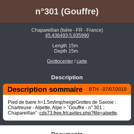
n°301 (Gouffre)
Chapareillan (Isère - FR - France)
45.436493,5.935990
Length
15m
Depth
15m
Grottocenter
/
carte
Description
Description sommaire
BTH - 07/07/2019
Pied de barre h=1.5m/imp/neigeGrottes de Savoie : 
Chartreuse - Alpette, Alpe > "Gouffre - n° 301 ; 
Chapareillan" :
cds73.free.fr/cavites.php?file=alpette
.