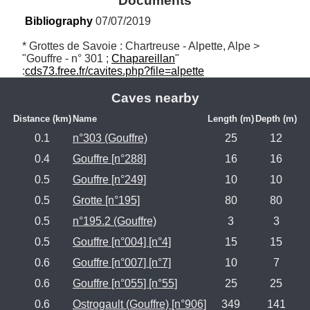
Documents
Bibliography
 07/07/2019
* Grottes de Savoie : Chartreuse - Alpette, Alpe > 
"Gouffre - n° 301 ; 
Chapareillan
" 
:
cds73.free.fr/cavites.php?file=alpette
Caves nearby
Distance (km)
Name
Length (m)
Depth (m)
0.1
n°303 (Gouffre)
25
12
0.4
Gouffre [n°288]
16
16
0.5
Gouffre [n°249]
10
10
0.5
Grotte [n°195]
80
80
0.5
n°195.2 (Gouffre)
3
3
0.5
Gouffre [n°004] [n°4]
15
15
0.6
Gouffre [n°007] [n°7]
10
7
0.6
Gouffre [n°055] [n°55]
25
25
0.6
Ostrogault (Gouffre) [n°906]
349
141