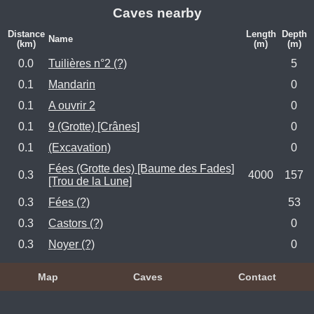
Caves nearby
Distance
Length
Depth
Name
(km)
(m)
(m)
0.0
Tuilières n°2 (?)
5
0.1
Mandarin
0
0.1
A ouvrir 2
0
0.1
9 (Grotte) [Crânes]
0
0.1
(Excavation)
0
Fées (Grotte des) [Baume des Fades]
0.3
4000
157
[Trou de la Lune]
0.3
Fées (?)
53
0.3
Castors (?)
0
0.3
Noyer (?)
0
Map
Caves
Contact