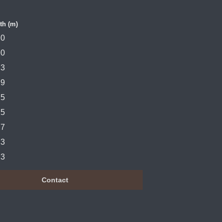
th (m)
0
0
3
9
5
5
7
3
3
Contact