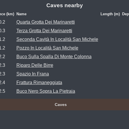
Caves nearby
nce (km)
Name
Length (m)
Dep
0.2
Quarta Grotta Dei Marinaretti
0.3
Terza Grotta Dei Marinaretti
1.2
Seconda Cavità In Località San Michele
1.2
Pozzo In Località San Michele
2.2
Buco Sulla Spalla Di Monte Colonna
2.3
Riparo Delle Birre
2.3
Spazio In Frana
2.4
Frattura Rimaneggiata
2.5
Buco Nero Sopra La Pietraia
Caves