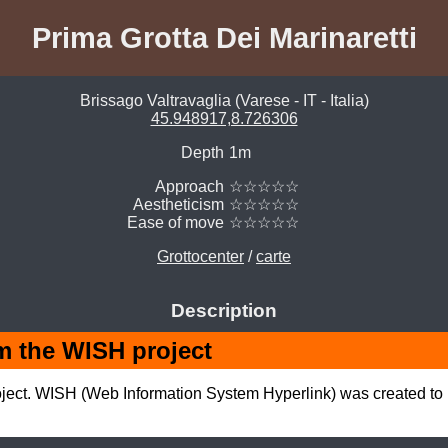
Prima Grotta Dei Marinaretti
Brissago Valtravaglia (Varese - IT - Italia)
45.948917,8.726306
Depth
1m
Approach
☆☆☆☆☆
Aestheticism
☆☆☆☆☆
Ease of move
☆☆☆☆☆
Grottocenter
/
carte
Description
m the WISH project
ject. WISH (Web Information System Hyperlink) was created to 