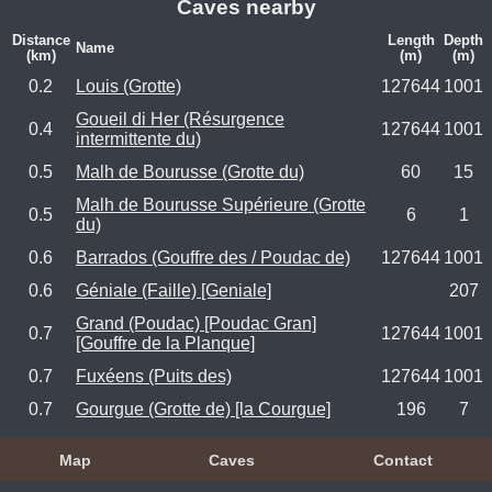
Caves nearby
Distance
Length
Depth
Name
(km)
(m)
(m)
0.2
Louis (Grotte)
127644
1001
Goueil di Her (Résurgence
0.4
127644
1001
intermittente du)
0.5
Malh de Bourusse (Grotte du)
60
15
Malh de Bourusse Supérieure (Grotte
0.5
6
1
du)
0.6
Barrados (Gouffre des / Poudac de)
127644
1001
0.6
Géniale (Faille) [Geniale]
207
Grand (Poudac) [Poudac Gran]
0.7
127644
1001
[Gouffre de la Planque]
0.7
Fuxéens (Puits des)
127644
1001
0.7
Gourgue (Grotte de) [la Courgue]
196
7
Map
Caves
Contact