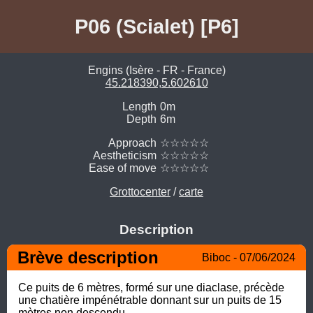
P06 (Scialet) [P6]
Engins (Isère - FR - France)
45.218390,5.602610
Length
0m
Depth
6m
Approach
☆☆☆☆☆
Aestheticism
☆☆☆☆☆
Ease of move
☆☆☆☆☆
Grottocenter
/
carte
Description
Brève description
Biboc - 07/06/2024
Ce puits de 6 mètres, formé sur une diaclase, précède 
une chatière impénétrable donnant sur un puits de 15 
mètres non descendu.
