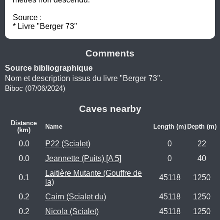
Source :

* Livre "Berger 73"
Comments
Source bibliographique
Nom et description issus du livre "Berger 73".
Biboc (07/06/2024)
Caves nearby
Distance
Name
Length (m)
Depth (m)
(km)
0.0
P22 (Scialet)
0
22
0.0
Jeannette (Puits) [A 5]
0
40
Laitière Mutante (Gouffre de
0.1
45118
1250
la)
0.2
Cairn (Scialet du)
45118
1250
0.2
Nicola (Scialet)
45118
1250