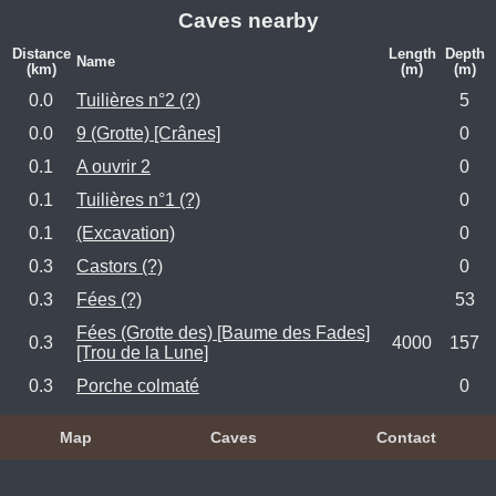
Caves nearby
Distance
Length
Depth
Name
(km)
(m)
(m)
0.0
Tuilières n°2 (?)
5
0.0
9 (Grotte) [Crânes]
0
0.1
A ouvrir 2
0
0.1
Tuilières n°1 (?)
0
0.1
(Excavation)
0
0.3
Castors (?)
0
0.3
Fées (?)
53
Fées (Grotte des) [Baume des Fades]
0.3
4000
157
[Trou de la Lune]
0.3
Porche colmaté
0
Map
Caves
Contact