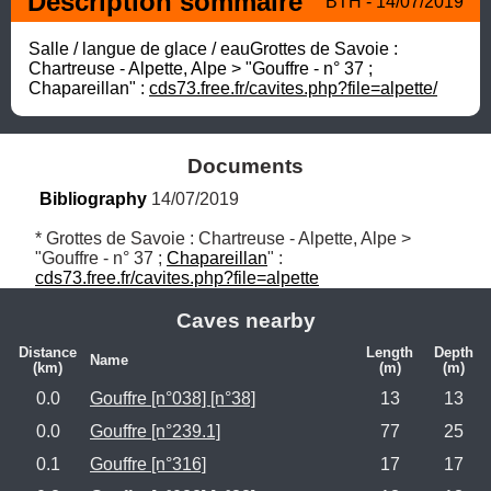
Description sommaire
BTH - 14/07/2019
Salle / langue de glace / eauGrottes de Savoie : 
Chartreuse - Alpette, Alpe > "Gouffre - n° 37 ; 
Chapareillan" : 
cds73.free.fr/cavites.php?file=alpette/
Documents
Bibliography
 14/07/2019
* Grottes de Savoie : Chartreuse - Alpette, Alpe > 
"Gouffre - n° 37 ; 
Chapareillan
" : 
cds73.free.fr/cavites.php?file=alpette
Caves nearby
Distance
Length
Depth
Name
(km)
(m)
(m)
0.0
Gouffre [n°038] [n°38]
13
13
0.0
Gouffre [n°239.1]
77
25
0.1
Gouffre [n°316]
17
17