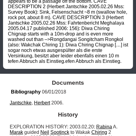
appears to be a passage off the bottom. CAVE 
DESCRIPTION 2 (Herbert Jantschke 2005.02.26 Mss: 
Survey Book): Sink, Felsenschacht ~8 m (swallow hole, 
rock pot, about 8 m). CAVE DESCRIPTION 3 (Herbert 
Jantschke 2005.02.26 Mss: Fahrtenbericht Meghalaya 
2005.04.17 published 2006: 156): Diwa Chiring 
Chignap starts with a 10m-drop and is even more 
washed out than –>Rongdangai Songitcham Rongkol 
(also: Wakchak Chiring 1): Diwa Chiring Chignap […] ist 
sogar noch etwas ausgespülter als die erste 
Versinkung, besitzt aber leider ebenfalls einen 10 m 
tefen Abbruch als Einstieg.efen Abbruch als Einstieg.
Documents
Bibliography
 06/01/2018
Jantschke
, 
Herbert
 2006.
History
EXPLORATION HISTORY: 2003.02.20: 
Rabina
 A. 
Marak
 guided 
Neil
Sootinck
 to Wakak 
Chiring
 2 