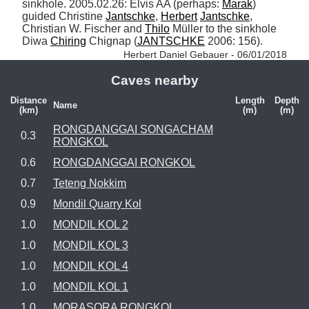
sinkhole. 2005.02.26: Elvis AA (perhaps: 
Marak
) 
guided Christine 
Jantschke
, 
Herbert
Jantschke
, 
Christian W. Fischer and 
Thilo
 Müller to the sinkhole 
Diwa 
Chiring
 Chignap (
JANTSCHKE
 2006: 156). 
Herbert Daniel Gebauer - 06/01/2018
Caves nearby
Distance
Length
Depth
Name
(km)
(m)
(m)
RONGDANGGAI SONGACHAM
0.3
RONGKOL
0.6
RONGDANGGAI RONGKOL
0.7
Teteng Nokkim
0.9
Mondil Quarry Kol
1.0
MONDIL KOL 2
1.0
MONDIL KOL 3
1.0
MONDIL KOL 4
1.0
MONDIL KOL 1
1.0
MORASORA RONGKOL