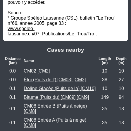
pouvoir y accéder.

Source :

* Groupe Spéléo Lausanne (GSL), bulletin "Le Trou" 
www.speleo-
lausanne.ch/07_Publications/Le_Trou/Tro…
Caves nearby
Distance
Length
Depth
Name
(km)
(m)
(m)
0.0
CM02 [CM2]
10
10
0.0
Étui (Puits de l') [CM03] [CM3]
38
27
0.1
Doline Glacée (Puits de la) [CM10]
10
10
0.1
Bitume (Puits du) [CM09] [CM9]
149
94
CM08 Entrée B (Puits à neige)
0.1
35
18
[CM8]
CM08 Entrée A (Puits à neige)
0.1
35
18
[CM8]