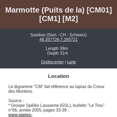
Marmotte (Puits de la) [CM01]
[CM1] [M2]
Savièse (Sion - CH - Schweiz)
46.357726,7.285721
Length
39m
Depth
31m
Grottocenter
/
carte
Location
Le digramme "CM" fait référence au lapiaz du Creux 
des Montons.

Source :

* Groupe Spéléo Lausanne (GSL), bulletin "Le Trou" 
www.speleo-