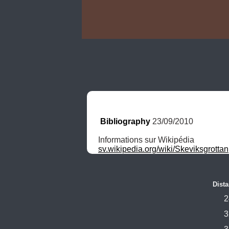
Bibliography
 23/09/2010
sv.wikipedia.org/wiki/Skeviksgrottan
Dista
2
3