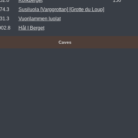
52.0
Korkberget
150
74.3
Susiluola [Varggrottan] [Grotte du Loup]
31.3
Vuorilammen luolat
002.8
Hål I Berget
Caves