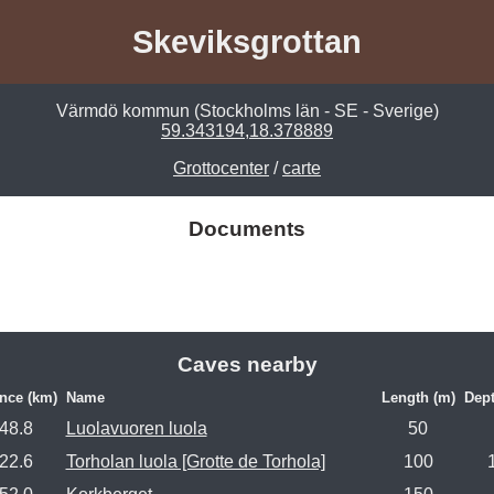
Skeviksgrottan
Värmdö kommun (Stockholms län - SE - Sverige)
59.343194,18.378889
Grottocenter
/
carte
Documents
Caves nearby
nce (km)
Name
Length (m)
Dept
48.8
Luolavuoren luola
50
22.6
Torholan luola [Grotte de Torhola]
100