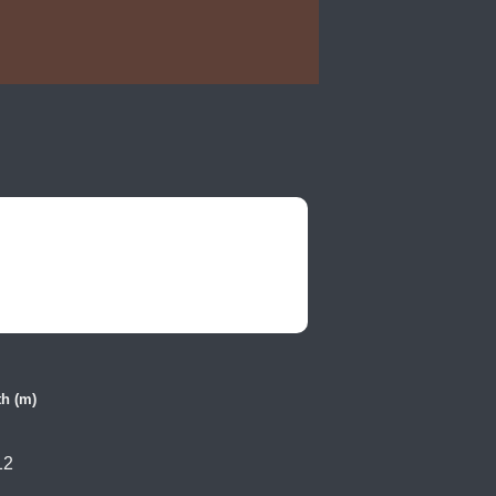
h (m)
12