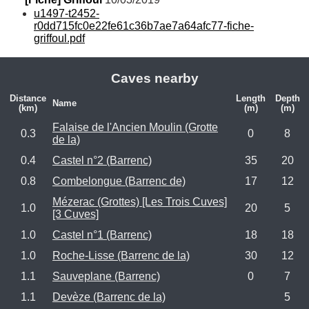
u1497-t2452-
r0dd715fc0e22fe61c36b7ae7a64afc77-fiche-
griffoul.pdf
Caves nearby
Distance
Length
Depth
Name
(km)
(m)
(m)
Falaise de l'Ancien Moulin (Grotte
0.3
0
8
de la)
0.4
Castel n°2 (Barrenc)
35
20
0.8
Combelongue (Barrenc de)
17
12
Mézerac (Grottes) [Les Trois Cuves]
1.0
20
5
[3 Cuves]
1.0
Castel n°1 (Barrenc)
18
18
1.0
Roche-Lisse (Barrenc de la)
30
12
1.1
Sauveplane (Barrenc)
0
7
1.1
Devèze (Barrenc de la)
5