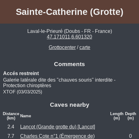
Sainte-Catherine (Grotte)
Laval-le-Prieuré (Doubs - FR - France)
47.171011,6.601320
Grottocenter
/
carte
Comments
Accés restreint
Galerie latérale dite des "chauves souris" interdite -
Protection chiroptères
XTOF (03/03/2025)
Caves nearby
Distance
Length
Depth
Name
(km)
(m)
(m)
2.4
Lançot (Grande grotte du) [Lancot]
7.7
Charles Cote n°1 (Émergence de)
0