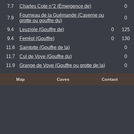
7.7
Charles Cote n°2 (Émergence de)
0
Fourneau de la Guémande (Caverne ou
7.9
0
grotte ou gouffre du)
9.4
Leuziole (Gouffre de)
0
125
9.4
Ferréol (Gouffre)
0
130
11.6
Saintotte (Gouffre de la)
0
11.7
Cul de Voye (Gouffre du)
0
11.9
Grange de Voye (Gouffre ou grotte de la)
0
Map
Caves
Contact