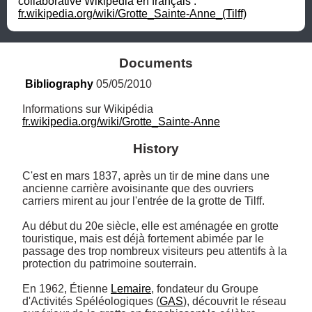
collaborative Wikipédia en français : 
fr.wikipedia.org/wiki/Grotte_Sainte-Anne_(Tilff)
Documents
Bibliography
 05/05/2010
fr.wikipedia.org/wiki/Grotte_Sainte-Anne
History
C'est en mars 1837, après un tir de mine dans une 
ancienne carrière avoisinante que des ouvriers 
carriers mirent au jour l'entrée de la grotte de Tilff.

Au début du 20e siècle, elle est aménagée en grotte 
touristique, mais est déjà fortement abimée par le 
passage des trop nombreux visiteurs peu attentifs à la 
protection du patrimoine souterrain.

En 1962, Étienne 
Lemaire
, fondateur du Groupe 
d'Activités Spéléologiques (
GAS
), découvrit le réseau 