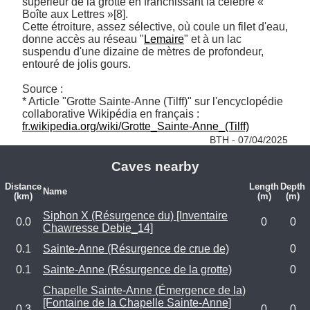
supérieur de la grotte en franchissant la célèbre « 
Boîte aux Lettres »[8]. 

Cette étroiture, assez sélective, où coule un filet d'eau, 
donne accès au réseau "
Lemaire
" et à un lac 
suspendu d'une dizaine de mètres de profondeur, 
entouré de jolis gours.

Source :

* Article "Grotte Sainte-Anne (Tilff)" sur l'encyclopédie 
collaborative Wikipédia en français : 
fr.wikipedia.org/wiki/Grotte_Sainte-Anne_(Tilff)
BTH - 07/04/2025
Caves nearby
Distance
Length
Depth
Name
(km)
(m)
(m)
Siphon X (Résurgence du) [Inventaire
0.0
0
0
Chawresse Debie_14]
0.1
Sainte-Anne (Résurgence de crue de)
0
0.1
Sainte-Anne (Résurgence de la grotte)
0
Chapelle Sainte-Anne (Émergence de la)
[Fontaine de la Chapelle Sainte-Anne]
0.3
0
0