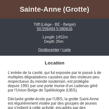
Sainte-Anne (Grotte)
Tilff (Liège - BE - België)
50.556493,5.580616
Length
1452m
Depth
35m
Grottocenter
/
carte
Location
L'entrée de la cavité, qui fut exposée par le passé à de 
multiples dégradations causées par des visiteurs peu 
respectueux du monde souterrain, est protégée 
depuis 1991 par une porte munie d'un cadenas géré 
par l'Union Belge de Spéléologie (UBS). 

Déclarée grotte-école par l'UBS, la grotte Saint-Anne 
est régulièrement visitée par des groupes de jeunes 
qui s'initient à cette activité, encadrés par des 