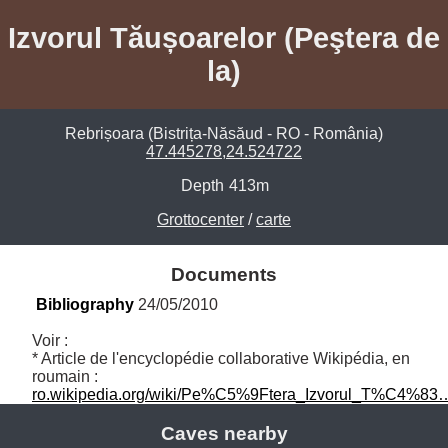
Izvorul Tăușoarelor (Peştera de
la)
Rebrișoara (Bistrița-Năsăud - RO - România)
47.445278,24.524722
Depth
413m
Grottocenter
/
carte
Documents
Bibliography
 24/05/2010
Voir :

* Article de l'encyclopédie collaborative Wikipédia, en 
roumain : 
ro.wikipedia.org/wiki/Pe%C5%9Ftera_Izvorul_T%C4%83
Caves nearby