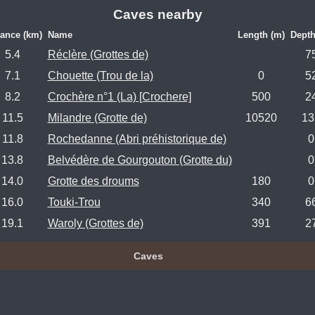
Caves nearby
tance (km)
Name
Length (m)
Depth
5.4
Réclère (Grottes de)
7
7.1
Chouette (Trou de la)
0
5
8.2
Crochère n°1 (La) [Crochere]
500
2
11.5
Milandre (Grotte de)
10520
13
11.8
Rochedanne (Abri préhistorique de)
0
13.8
Belvédère de Gourgouton (Grotte du)
0
14.0
Grotte des droums
180
0
16.0
Touki-Trou
340
6
19.1
Waroly (Grottes de)
391
2
Caves