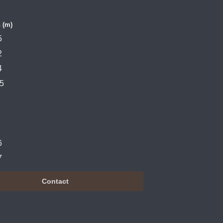
 (m)
5
2
4
5
6
7
Contact