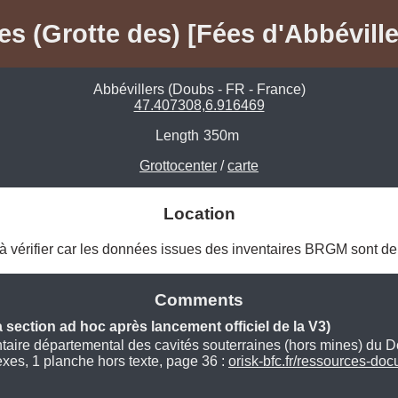
es (Grotte des) [Fées d'Abbéville
Abbévillers (Doubs - FR - France)
47.407308,6.916469
Length
350m
Grottocenter
/
carte
Location
e à vérifier car les données issues des inventaires BRGM sont de 
Comments
section ad hoc après lancement officiel de la V3)
aire départemental des cavités souterraines (hors mines) du D
xes, 1 planche hors texte, page 36 :
orisk-bfc.fr/ressources-d