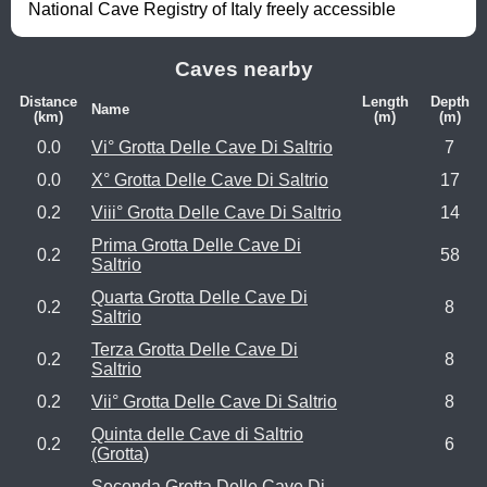
National Cave Registry of Italy freely accessible
Caves nearby
Distance
Length
Depth
Name
(km)
(m)
(m)
0.0
Vi° Grotta Delle Cave Di Saltrio
7
0.0
X° Grotta Delle Cave Di Saltrio
17
0.2
Viii° Grotta Delle Cave Di Saltrio
14
Prima Grotta Delle Cave Di
0.2
58
Saltrio
Quarta Grotta Delle Cave Di
0.2
8
Saltrio
Terza Grotta Delle Cave Di
0.2
8
Saltrio
0.2
Vii° Grotta Delle Cave Di Saltrio
8
Quinta delle Cave di Saltrio
0.2
6
(Grotta)
Seconda Grotta Delle Cave Di