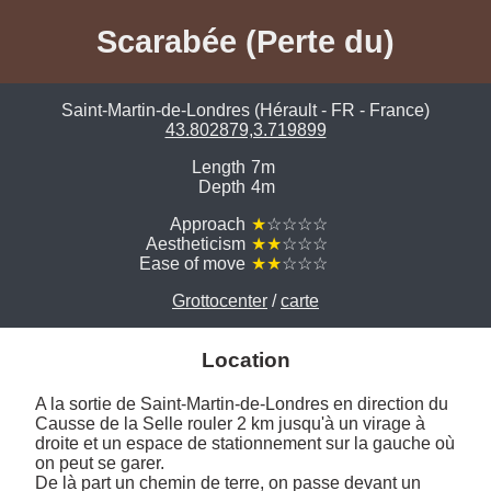
Scarabée (Perte du)
Saint-Martin-de-Londres (Hérault - FR - France)
43.802879,3.719899
Length
7m
Depth
4m
Approach
★
☆☆☆☆
Aestheticism
★★
☆☆☆
Ease of move
★★
☆☆☆
Grottocenter
/
carte
Location
A la sortie de Saint-Martin-de-Londres en direction du 
Causse de la Selle rouler 2 km jusqu'à un virage à 
droite et un espace de stationnement sur la gauche où 
on peut se garer. 

De là part un chemin de terre, on passe devant un 