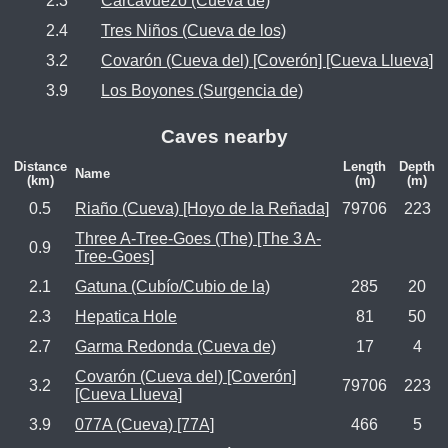
2.3
Carcavuezo (Cueva de)
2.4
Tres Niños (Cueva de los)
3.2
Covarón (Cueva del) [Coverón] [Cueva Llueva]
3.9
Los Boyones (Surgencia de)
Caves nearby
Distance
Length
Depth
Name
(km)
(m)
(m)
0.5
Riaño (Cueva) [Hoyo de la Reñada]
79706
223
Three A-Tree-Goes (The) [The 3 A-
0.9
Tree-Goes]
2.1
Gatuna (Cubío/Cubio de la)
285
20
2.3
Hepatica Hole
81
50
2.7
Garma Redonda (Cueva de)
17
4
Covarón (Cueva del) [Coverón]
3.2
79706
223
[Cueva Llueva]
3.9
077A (Cueva) [77A]
466
5