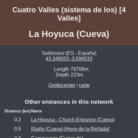
Cuatro Valles (sistema de los) [4
Valles]
La Hoyuca (Cueva)
Solórzano (ES - España)
43.349553,-3.594533
Length
79706m
Depth
223m
Grottocenter
/
carte
Other entrances in this network
Distance (km)
Name
0.2
La Hoyuca - Church Entrance (Cueva)
0.5
Riaño (Cueva) [Hoyo de la Reñada]