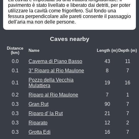
pavimento è stato livellato e liberato dai detriti, per poter 
utilizzare la cavità come frigorifero. Sul fondo una 
fessura perpendicolare alle pareti consente il passaggio 
dell'aria ma non delle persone.
Caves nearby
Distance
Name
Length (m)
Depth (m)
(km)
0.0
Caverna di Piano Basso
43
11
0.1
3° Riparo al Rio Maulone
8
7
Pozzo della Vecchia
0.1
19
16
Mulattiera
0.2
Riparo al Rio Maulone
7
1
0.3
Gran Rut
90
7
0.3
Riparo d' la Rut
21
7
0.3
Riparato
12
2
0.3
Grotta Edi
16
7