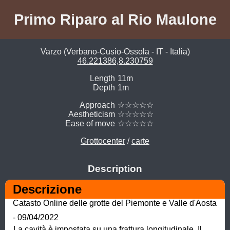
Primo Riparo al Rio Maulone
Varzo (Verbano-Cusio-Ossola - IT - Italia)
46.221386,8.230759
Length
11m
Depth
1m
Approach
☆☆☆☆☆
Aestheticism
☆☆☆☆☆
Ease of move
☆☆☆☆☆
Grottocenter
/
carte
Description
Descrizione
Catasto Online delle grotte del Piemonte e Valle d'Aosta 
- 09/04/2022
La cavità è impostata su una frattura longitudinale. Il 