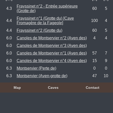
Frayssinet n°2 - Entrée supérieure
4.3
60
5
(Grotte de)
Frayssinet n°1 (Grotte du) [Cave
4.4
100
4
Fromagère de la Fageole]
4.4
Frayssinet n°2 (Grotte du)
60
5
6.0
Canoles de Montservier n°2 (Aven des)
4
4
6.0
Canoles de Montservier n°3 (Aven des)
6.0
Canoles de Montservier n°1 (Aven des)
57
7
6.0
Canoles de Montservier n°4 (Aven des)
15
9
6.3
Montservier (Perte de)
0
0
6.3
Montservier (Aven-grotte de)
47
10
Map
Caves
Contact