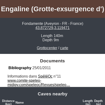
Engaline (Grotte-exsurgence d')
Fondamente (Aveyron - FR - France)
43.872729,3.119471
Length
140m
Depth
9m
Grottocenter
/
carte
Documents
Bibliography
 25/01/2011
Informations dans 
SpéléOc
www.comite-speleo-
midipy.com/speleoc/Revues/speleo…
Caves nearby
Distance
Length
Depth
Name
(km)
(m)
(m)